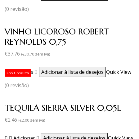
(0 revisão)
VINHO LICOROSO ROBERT
REYNOLDS 0,75
€
37.76
(
€
30.70
sem iva)
Ler mais
Adicionar à lista de desejos
Quick View
Sob Consulta
(0 revisão)
TEQUILA SIERRA SILVER 0,05L
€
2.46
(
€
2.00
sem iva)
Adicionar
Adicionar à lista de desejos
Quick View