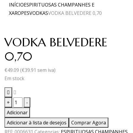
INÍCIO
ESPIRITUOSAS CHAMPANHES E
XAROPES
VODKAS
VODKA BELVEDERE 0,70
VODKA BELVEDERE
0,70
€
49.09
(
€
39.91
sem iva)
Em stock
Quantidade
+
-
de
Adicionar
VODKA
Adicionar à lista de desejos
Comprar Agora
BELVEDERE
REF:
0006631
Categorias:
ESPIRITUOSAS CHAMPANHES