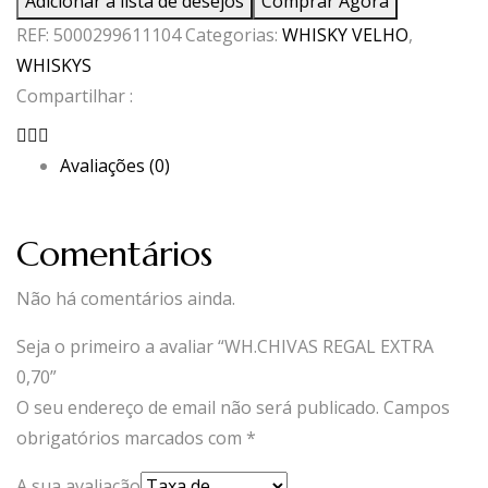
Adicionar à lista de desejos
Comprar Agora
REGAL
REF:
5000299611104
Categorias:
WHISKY VELHO
,
EXTRA
WHISKYS
0,70
Compartilhar :
Avaliações (0)
Comentários
Não há comentários ainda.
Seja o primeiro a avaliar “WH.CHIVAS REGAL EXTRA
0,70”
O seu endereço de email não será publicado.
Campos
obrigatórios marcados com
*
A sua avaliação