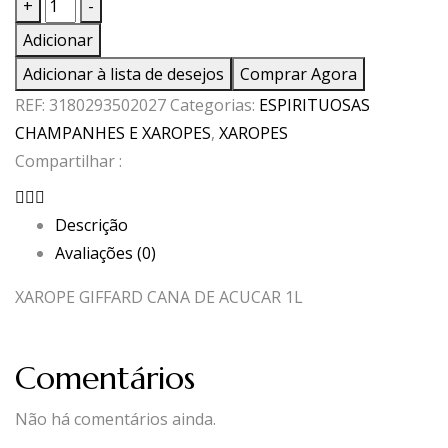
Quantidade
+
-
de
Adicionar
XAROPE
Adicionar à lista de desejos
Comprar Agora
GIFFARD
REF:
3180293502027
Categorias:
ESPIRITUOSAS
CANA
CHAMPANHES E XAROPES
,
XAROPES
DE
Compartilhar :
ACUCAR
1L
Descrição
Avaliações (0)
XAROPE GIFFARD CANA DE ACUCAR 1L
Comentários
Não há comentários ainda.