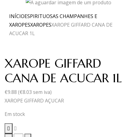
INÍCIO
ESPIRITUOSAS CHAMPANHES E
XAROPES
XAROPES
XAROPE GIFFARD CANA DE
ACUCAR 1L
XAROPE GIFFARD
CANA DE ACUCAR 1L
€
9.88
(
€
8.03
sem iva)
XAROPE GIFFARD AÇUCAR
Em stock