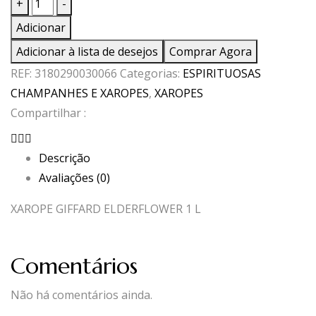
Quantidade
+
-
de
Adicionar
XAROPE
Adicionar à lista de desejos
Comprar Agora
GIFFARD
REF:
3180290030066
Categorias:
ESPIRITUOSAS
ELDERFLOWER
CHAMPANHES E XAROPES
,
XAROPES
1
Compartilhar :
L
Descrição
Avaliações (0)
XAROPE GIFFARD ELDERFLOWER 1 L
Comentários
Não há comentários ainda.