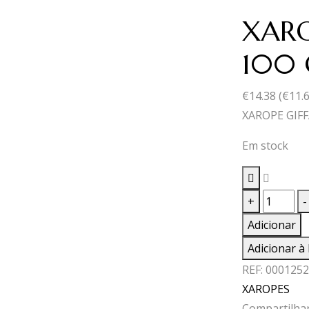
XARO
100 
€
14.38
(
€
11.
XAROPE GIF
Em stock
Quantid
+
-
de
Adicionar
XAROPE
Adicionar à 
GIFFARD
REF:
0001252
MELÃO
XAROPES
100
Compartilhar