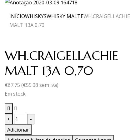
INÍCIO
WHISKYS
WHISKY MALTE
WH.CRAIGELLACHIE
MALT 13A 0,70
WH.CRAIGELLACHIE
MALT 13A 0,70
€
67.75
(
€
55.08
sem iva)
Em stock
Quantidade
+
-
de
Adicionar
WH.CRAIGELLACHIE