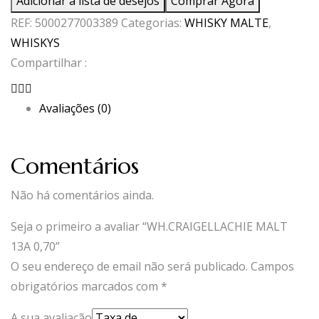
Adicionar à lista de desejos
Comprar Agora
MALT
REF:
5000277003389
Categorias:
WHISKY MALTE
,
13A
WHISKYS
0,70
Compartilhar :
Avaliações (0)
Comentários
Não há comentários ainda.
Seja o primeiro a avaliar “WH.CRAIGELLACHIE MALT
13A 0,70”
O seu endereço de email não será publicado.
Campos
obrigatórios marcados com
*
A sua avaliação