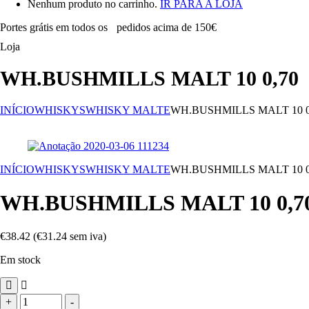
Nenhum produto no carrinho.
IR PARA A LOJA
Portes grátis em todos os
pedidos acima de 150€
Loja
WH.BUSHMILLS MALT 10 0,70
INÍCIO
WHISKYS
WHISKY MALTE
WH.BUSHMILLS MALT 10 0
INÍCIO
WHISKYS
WHISKY MALTE
WH.BUSHMILLS MALT 10 0
WH.BUSHMILLS MALT 10 0,7
€
38.42
(
€
31.24
sem iva)
Em stock
Quantidade
+
-