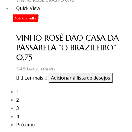
Quick View
(0 revisão)
Sob Consulta
VINHO ROSÊ DÃO CASA DA
PASSARELA “O BRAZILEIRO”
0,75
€
4.80
(
€
4.25
sem iva)
Ler mais
Adicionar à lista de desejos
1
2
3
4
Próximo