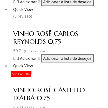
Adicionar
Adicionar à lista de desejos
Quick View
(0 revisão)
VINHO ROSÊ CARLOS
REYNOLDS 0,75
€
9.71
(
€
8.59
sem iva)
Adicionar
Adicionar à lista de desejos
Quick View
(0 revisão)
Sob Consulta
VINHO ROSÊ CASTELLO
D’ALBA 0.75
€
6.30
(
€
5.58
sem iva)