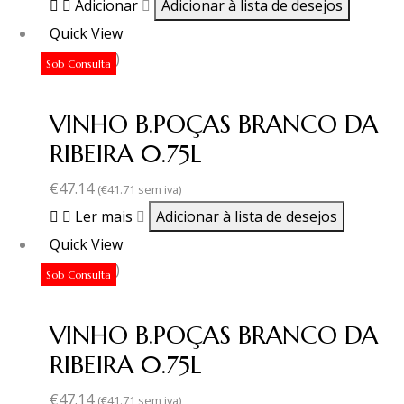
Adicionar
Adicionar à lista de desejos
Quick View
(0 revisão)
Sob Consulta
VINHO B.POÇAS BRANCO DA
RIBEIRA 0.75L
€
47.14
(
€
41.71
sem iva)
Ler mais
Adicionar à lista de desejos
Quick View
(0 revisão)
Sob Consulta
VINHO B.POÇAS BRANCO DA
RIBEIRA 0.75L
€
47.14
(
€
41.71
sem iva)