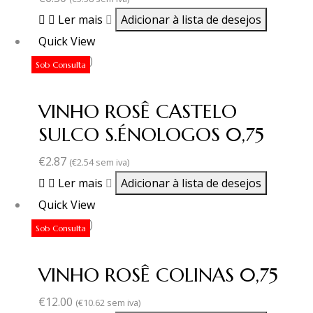
Ler mais
Adicionar à lista de desejos
Quick View
(0 revisão)
Sob Consulta
VINHO ROSÊ CASTELO
SULCO S.ÉNOLOGOS 0,75
€
2.87
(
€
2.54
sem iva)
Ler mais
Adicionar à lista de desejos
Quick View
(0 revisão)
Sob Consulta
VINHO ROSÊ COLINAS 0,75
€
12.00
(
€
10.62
sem iva)