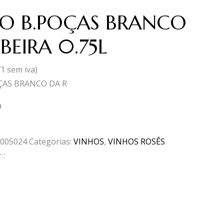
O B.POÇAS BRANCO
IBEIRA 0.75L
71
sem iva)
ÇAS BRANCO DA R
a
005024
Categorias:
VINHOS
,
VINHOS ROSÊS
 :