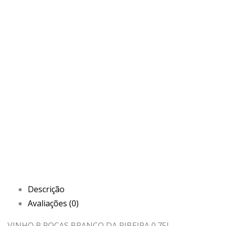
Descrição
Avaliações (0)
VINHO B.POÇAS BRANCO DA RIBEIRA 0.75L