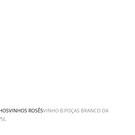
HOS
VINHOS ROSÊS
VINHO B.POÇAS BRANCO DA
75L