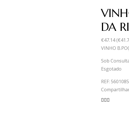
VINH
DA R
€
47.14
(
€
41.
VINHO B.PO
Sob Consult
Esgotado
REF:
5601085
Compartilhar