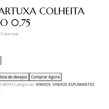
CARTUXA COLHEITA
O 0,75
13
sem iva)
ade
TUXA
lista de desejos
Comprar Agora
TA
540092
Categorias:
VINHOS
,
VINHOS ESPUMANTES
 :