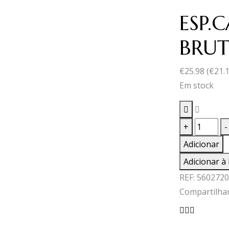
ESP.
BRUT
€
25.98
(
€
21.
Em stock
Quantid
+
-
de
Adicionar
ESP.CAR
Adicionar à 
COLHEI
REF:
5602720
BRUTO
Compartilhar
0,75