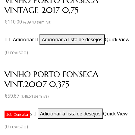
VINHO PORTO FONSECA
VINTAGE 2017 0,75
€
110.00
(
€
89.43
sem iva)
Adicionar
Adicionar à lista de desejos
Quick View
(0 revisão)
VINHO PORTO FONSECA
VINT.2007 0,375
€
59.67
(
€
48.51
sem iva)
Ler mais
Adicionar à lista de desejos
Quick View
Sob Consulta
(0 revisão)