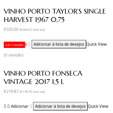
VINHO PORTO TAYLOR’S SINGLE
HARVEST 1967 0,75
€
325.00
(
€
264.23
sem iva)
Ler mais
Adicionar à lista de desejos
Quick View
Sob Consulta
(0 revisão)
VINHO PORTO FONSECA
VINTAGE 2017 1,5 L
€
219.87
(
€
178.76
sem iva)
Adicionar
Adicionar à lista de desejos
Quick View