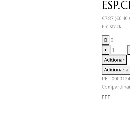
ESP.
€
7.87
(
€
6.40
Em stock
Quantid
+
de
Adicionar
ESP.CEF
Adicionar à 
BRUTO
REF:
0000124
0,75
Compartilhar