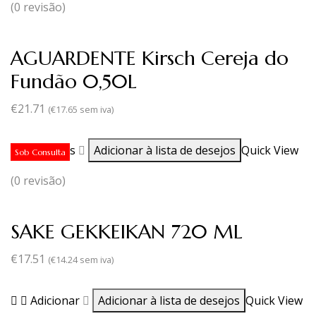
(0 revisão)
AGUARDENTE Kirsch Cereja do
Fundão 0,50L
€
21.71
(
€
17.65
sem iva)
Ler mais
Adicionar à lista de desejos
Quick View
Sob Consulta
(0 revisão)
SAKE GEKKEIKAN 720 ML
€
17.51
(
€
14.24
sem iva)
Adicionar
Adicionar à lista de desejos
Quick View