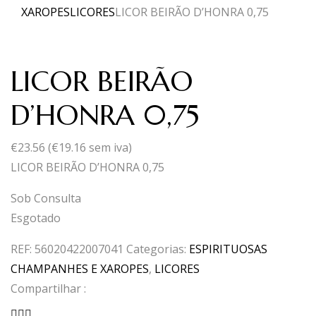
XAROPES
LICORES
LICOR BEIRÃO D’HONRA 0,75
LICOR BEIRÃO
D’HONRA 0,75
€
23.56
(
€
19.16
sem iva)
LICOR BEIRÃO D’HONRA 0,75
Sob Consulta
Esgotado
REF:
56020422007041
Categorias:
ESPIRITUOSAS
CHAMPANHES E XAROPES
,
LICORES
Compartilhar :