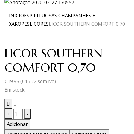
INÍCIO
ESPIRITUOSAS CHAMPANHES E
XAROPES
LICORES
LICOR SOUTHERN COMFORT 0,70
LICOR SOUTHERN
COMFORT 0,70
€
19.95
(
€
16.22
sem iva)
Em stock
Quantidade
+
-
de
Adicionar
LICOR