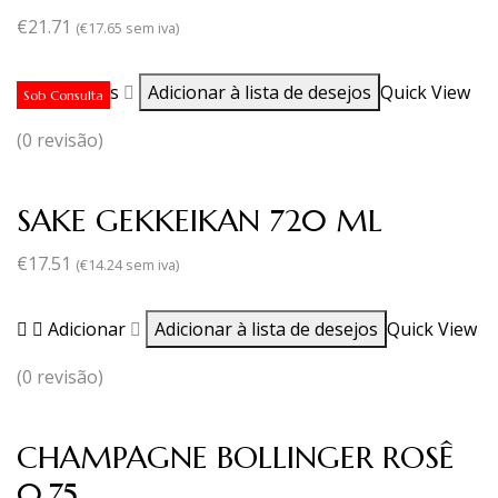
€
21.71
(
€
17.65
sem iva)
Ler mais
Adicionar à lista de desejos
Quick View
Sob Consulta
(0 revisão)
SAKE GEKKEIKAN 720 ML
€
17.51
(
€
14.24
sem iva)
Adicionar
Adicionar à lista de desejos
Quick View
(0 revisão)
CHAMPAGNE BOLLINGER ROSÊ
0,75