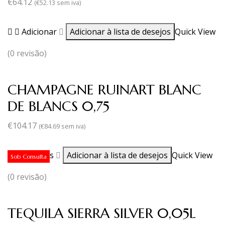
€
64.12
(
€
52.13
sem iva)
Adicionar
Adicionar à lista de desejos
Quick View
(0 revisão)
CHAMPAGNE RUINART BLANC
DE BLANCS 0,75
€
104.17
(
€
84.69
sem iva)
Ler mais
Adicionar à lista de desejos
Quick View
Sob Consulta
(0 revisão)
TEQUILA SIERRA SILVER 0,05L