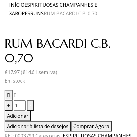
INÍCIO
ESPIRITUOSAS CHAMPANHES E
XAROPES
RUNS
RUM BACARDI C.B. 0,70
RUM BACARDI C.B.
0,70
€
17.97
(
€
14.61
sem iva)
Em stock
Quantidade
+
-
de
Adicionar
RUM
Adicionar à lista de desejos
Comprar Agora
BACARDI
REF:
0003799
Categorias:
ESPIRITUOSAS CHAMPANHES