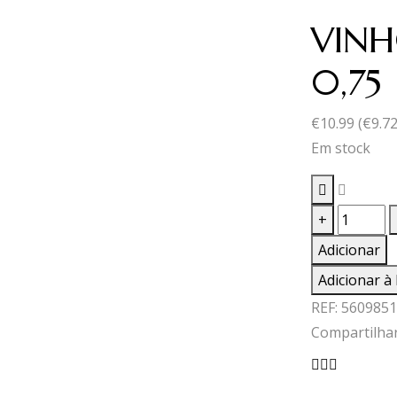
VINH
0,75
€
10.99
(
€
9.7
Em stock
Quantid
+
de
Adicionar
VINHO
Adicionar à 
B.BEYRA
REF:
5609851
RIESELI
Compartilhar
0,75