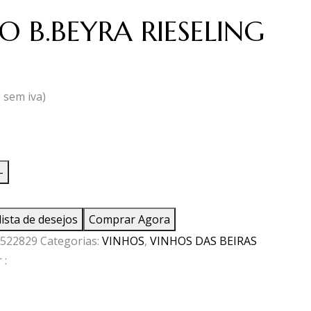
O B.BEYRA RIESELING
2
sem iva)
ade
-
lista de desejos
Comprar Agora
522829
Categorias:
VINHOS
,
VINHOS DAS BEIRAS
NG
 :