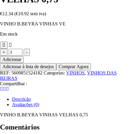
€
12.34
(
€
10.92
sem iva)
VINHO B.BEYRA VINHAS VE
Em stock
Quantidade
+
-
de
Adicionar
VINHO
Adicionar à lista de desejos
Comprar Agora
B.BEYRA
VINHAS
REF:
5609851524182
Categorias:
VINHOS
,
VINHOS DAS
VELHAS
BEIRAS
0,75
Compartilhar :
Descrição
Avaliações (0)
VINHO B.BEYRA VINHAS VELHAS 0,75
Comentários