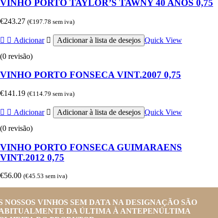
VINHO PORTO TAYLOR’S TAWNY 40 ANOS 0,75
€
243.27
(
€
197.78
sem iva)
Adicionar
Adicionar à lista de desejos
Quick View
(0 revisão)
VINHO PORTO FONSECA VINT.2007 0,75
€
141.19
(
€
114.79
sem iva)
Adicionar
Adicionar à lista de desejos
Quick View
(0 revisão)
VINHO PORTO FONSECA GUIMARAENS
VINT.2012 0,75
€
56.00
(
€
45.53
sem iva)
S NOSSOS VINHOS SEM DATA NA DESIGNAÇÃO SÃO
ABITUALMENTE DA ÚLTIMA À ANTEPENÚLTIMA