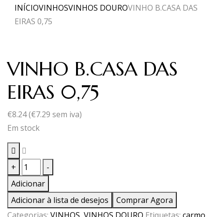
INÍCIO
VINHOS
VINHOS DOURO
VINHO B.CASA DAS
EIRAS 0,75
VINHO B.CASA DAS
EIRAS 0,75
€
8.24
(
€
7.29
sem iva)
Em stock
Quantidade
+
-
de
Adicionar
VINHO
Adicionar à lista de desejos
Comprar Agora
B.CASA
Categorias:
VINHOS
,
VINHOS DOURO
Etiquetas:
carmo
,