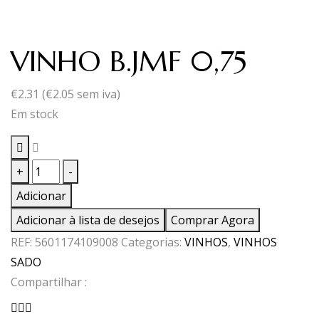
VINHO B.JMF 0,75
€
2.31
(
€
2.05
sem iva)
Em stock
Quantidade
+
-
de
Adicionar
VINHO
Adicionar à lista de desejos
Comprar Agora
B.JMF
REF:
5601174109008
Categorias:
VINHOS
,
VINHOS
0,75
SADO
Compartilhar :