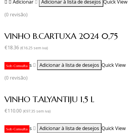
Adicionar
Adicionar à lista de desejos
Quick View
(0 revisão)
VINHO B.CARTUXA 2024 0,75
€
18.36
(
€
16.25
sem iva)
Ler mais
Adicionar à lista de desejos
Quick View
Sob Consulta
(0 revisão)
VINHO T.ALYANTIJU 1,5 L
€
110.00
(
€
97.35
sem iva)
Ler mais
Adicionar à lista de desejos
Quick View
Sob Consulta