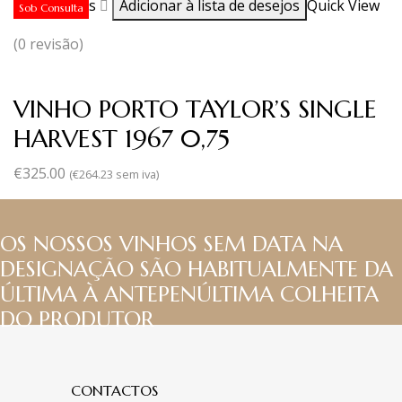
Ler mais
Adicionar à lista de desejos
Quick View
Sob Consulta
(0 revisão)
VINHO PORTO TAYLOR’S SINGLE
HARVEST 1967 0,75
€
325.00
(
€
264.23
sem iva)
OS NOSSOS VINHOS SEM DATA NA
DESIGNAÇÃO SÃO HABITUALMENTE DA
ÚLTIMA À ANTEPENÚLTIMA COLHEITA
DO PRODUTOR
CONTACTOS