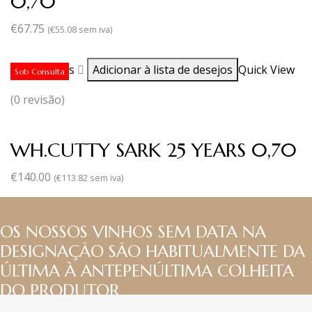
0,70
€
67.75
(
€
55.08
sem iva)
Ler mais
Adicionar à lista de desejos
Quick View
Sob Consulta
(0 revisão)
WH.CUTTY SARK 25 YEARS 0,70
€
140.00
(
€
113.82
sem iva)
OS NOSSOS VINHOS SEM DATA NA
DESIGNAÇÃO SÃO HABITUALMENTE DA
ÚLTIMA À ANTEPENÚLTIMA COLHEITA
DO PRODUTOR