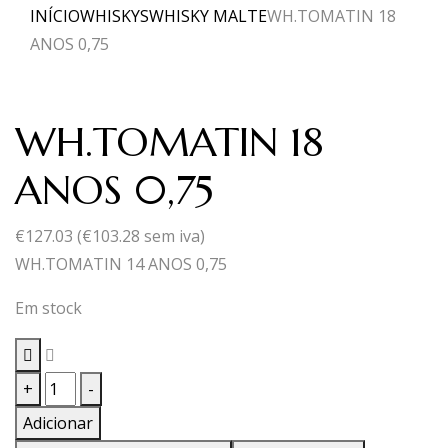
INÍCIO
WHISKYS
WHISKY MALTE
WH.TOMATIN 18
ANOS 0,75
WH.TOMATIN 18
ANOS 0,75
€
127.03
(
€
103.28
sem iva)
WH.TOMATIN 14 ANOS 0,75
Em stock
Quantidade
+
-
de
Adicionar
WH.TOMATIN