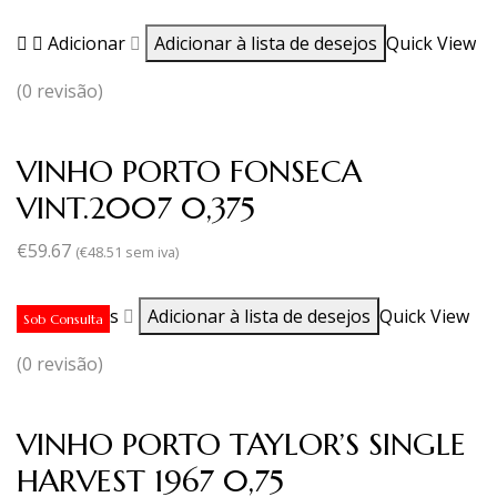
Adicionar
Adicionar à lista de desejos
Quick View
(0 revisão)
VINHO PORTO FONSECA
VINT.2007 0,375
€
59.67
(
€
48.51
sem iva)
Ler mais
Adicionar à lista de desejos
Quick View
Sob Consulta
(0 revisão)
VINHO PORTO TAYLOR’S SINGLE
HARVEST 1967 0,75