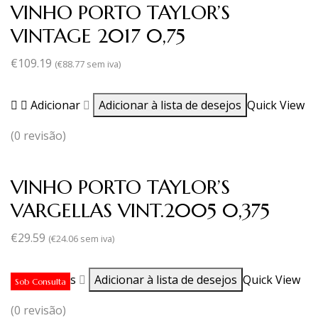
VINHO PORTO TAYLOR’S
VINTAGE 2017 0,75
€
109.19
(
€
88.77
sem iva)
Adicionar
Adicionar à lista de desejos
Quick View
(0 revisão)
VINHO PORTO TAYLOR’S
VARGELLAS VINT.2005 0,375
€
29.59
(
€
24.06
sem iva)
Ler mais
Adicionar à lista de desejos
Quick View
Sob Consulta
(0 revisão)