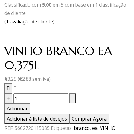
Classificado com
5.00
em 5 com base em
1
classificação
de cliente
(
1
avaliação de cliente)
VINHO BRANCO EA
0,375L
€
3.25
(
€
2.88
sem iva)
Quantidade
+
-
de
Adicionar
VINHO
Adicionar à lista de desejos
Comprar Agora
BRANCO
REF:
5602720115085
Etiquetas:
branco
,
ea
,
VINHO
EA