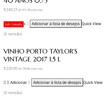
40 ANOS 0,75
€
243.27
(
€
197.78
sem iva)
Ler mais
Adicionar à lista de desejos
Quick View
Sob Consulta
(0 revisão)
VINHO PORTO TAYLOR’S
VINTAGE 2017 1,5 L
€
220.00
(
€
178.86
sem iva)
Adicionar
Adicionar à lista de desejos
Quick View
(0 revisão)