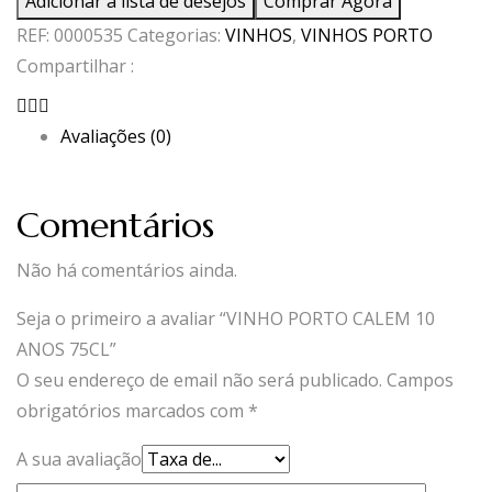
Adicionar à lista de desejos
Comprar Agora
PORTO
REF:
0000535
Categorias:
VINHOS
,
VINHOS PORTO
CALEM
Compartilhar :
10
ANOS
Avaliações (0)
75CL
Comentários
Não há comentários ainda.
Seja o primeiro a avaliar “VINHO PORTO CALEM 10
ANOS 75CL”
O seu endereço de email não será publicado.
Campos
obrigatórios marcados com
*
A sua avaliação