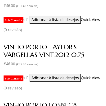
€
46.00
(
€
37.40
sem iva)
Ler mais
Adicionar à lista de desejos
Quick View
Sob Consulta
(0 revisão)
VINHO PORTO TAYLOR’S
VARGELLAS VINT.2012 0,75
€
46.00
(
€
37.40
sem iva)
Ler mais
Adicionar à lista de desejos
Quick View
Sob Consulta
(0 revisão)
VINHO PORTO FONSECA