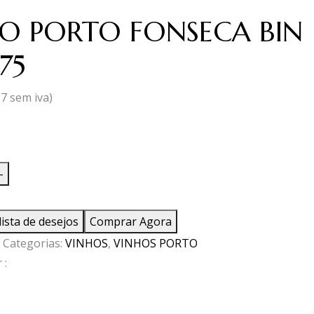
O PORTO FONSECA BIN
75
17
sem iva)
ade
-
lista de desejos
Comprar Agora
Categorias:
VINHOS
,
VINHOS PORTO
A
 :