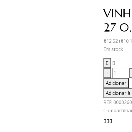
VINH
27 0,
€
12.52
(
€
10.
Em stock
Quantid
+
de
Adicionar
VINHO
Adicionar à 
PORTO
REF:
0000260
FONSEC
Compartilhar
BIN
27
0,75