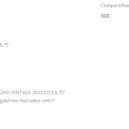
Compartilhar
DO
VESÚVIO
VINTAG
2023
C/CX.0,7
0,75
ÚVIO VINTAGE 2023 C/CX.0,75”
gatórios marcados com
*