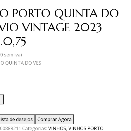
O PORTO QUINTA DO
VIO VINTAGE 2023
.0,75
90
sem iva)
O QUINTA DO VES
ade
-
lista de desejos
Comprar Agora
00889211
Categorias:
VINHOS
,
VINHOS PORTO