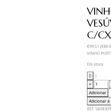
VINH
VESÚ
C/CX
€
99.51
(
€
80.
VINHO PORT
Em stock
Quantid
+
de
Adicionar
VINHO
Adicionar à 
PORTO
REF:
5608309
QUINTA