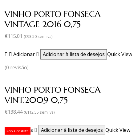
VINHO PORTO FONSECA
VINTAGE 2016 0,75
€
115.01
(
€
93.50
sem iva)
Adicionar
Adicionar à lista de desejos
Quick View
(0 revisão)
VINHO PORTO FONSECA
VINT.2009 0,75
€
138.44
(
€
112.55
sem iva)
Ler mais
Adicionar à lista de desejos
Quick View
Sob Consulta