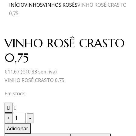
INÍCIO
VINHOS
VINHOS ROSÊS
VINHO ROSÊ CRASTO
0,75
VINHO ROSÊ CRASTO
0,75
€
11.67
(
€
10.33
sem iva)
VINHO ROSÊ CRASTO 0,75
Em stock
Quantidade
+
-
de
Adicionar
VINHO