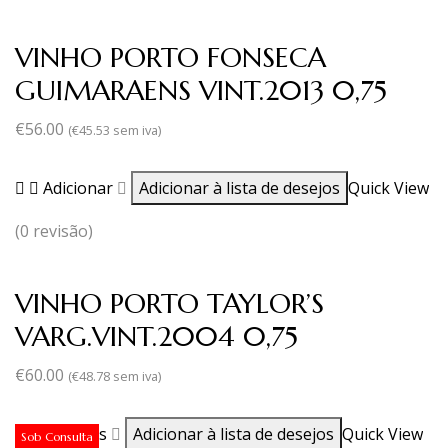
VINHO PORTO FONSECA
GUIMARAENS VINT.2013 0,75
€
56.00
(
€
45.53
sem iva)
Adicionar
Adicionar à lista de desejos
Quick View
(0 revisão)
VINHO PORTO TAYLOR’S
VARG.VINT.2004 0,75
€
60.00
(
€
48.78
sem iva)
Ler mais
Adicionar à lista de desejos
Quick View
Sob Consulta