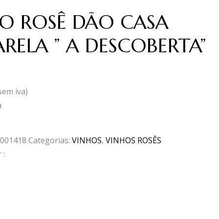
O ROSÊ DÃO CASA
ARELA ” A DESCOBERTA”
sem iva)
a
001418
Categorias:
VINHOS
,
VINHOS ROSÊS
 :