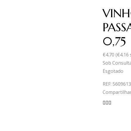
VINH
PASS
0,75
€
4.70
(
€
4.16
Sob Consult
Esgotado
REF:
5609613
Compartilhar