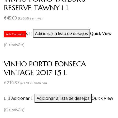
RESERVE TAWNY 1 L
€
45.00
(
€
36.59
sem iva)
Ler mais
Adicionar à lista de desejos
Quick View
Sob Consulta
(0 revisão)
VINHO PORTO FONSECA
VINTAGE 2017 1,5 L
€
219.87
(
€
178.76
sem iva)
Adicionar
Adicionar à lista de desejos
Quick View
(0 revisão)