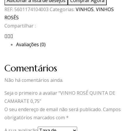
Adicionar à lista de desejos
Comprar Agora
ROSÊ
REF:
5601174104003
Categorias:
VINHOS
,
VINHOS
QUINTA
ROSÊS
DE
Compartilhar :
CAMARATE
0,75
Avaliações (0)
Comentários
Não há comentários ainda.
Seja o primeiro a avaliar “VINHO ROSÊ QUINTA DE
CAMARATE 0,75”
O seu endereço de email não será publicado.
Campos
obrigatórios marcados com
*
A sua avaliação