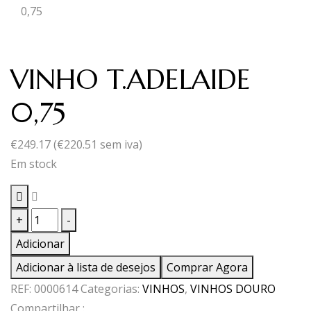
0,75
VINHO T.ADELAIDE
0,75
€
249.17
(
€
220.51
sem iva)
Em stock
Quantidade
+
-
de
Adicionar
VINHO
Adicionar à lista de desejos
Comprar Agora
T.ADELAIDE
REF:
0000614
Categorias:
VINHOS
,
VINHOS DOURO
0,75
Compartilhar :