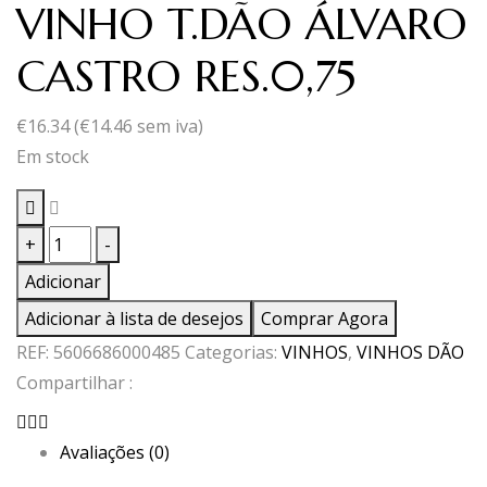
VINHO T.DÃO ÁLVARO
CASTRO RES.0,75
€
16.34
(
€
14.46
sem iva)
Em stock
Quantidade
+
-
de
Adicionar
VINHO
Adicionar à lista de desejos
Comprar Agora
T.DÃO
REF:
5606686000485
Categorias:
VINHOS
,
VINHOS DÃO
ÁLVARO
Compartilhar :
CASTRO
RES.0,75
Avaliações (0)