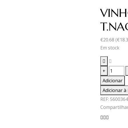
VINH
T.NA
€
20.68
(
€
18.
Em stock
Quantid
+
de
Adicionar
VINHO
Adicionar à 
T.DÃO
REF:
5600364
DOM
Compartilhar
BELLA
T.NACIO
0,75