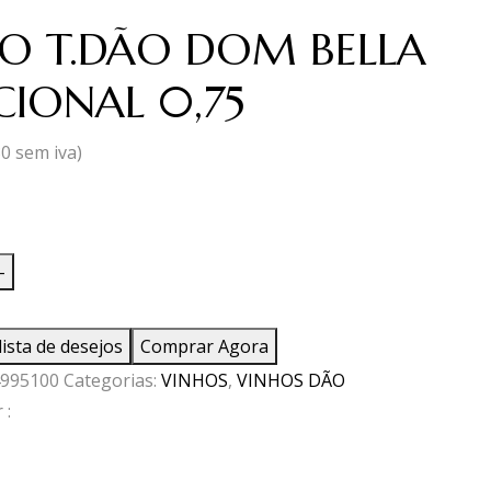
O T.DÃO DOM BELLA
CIONAL 0,75
30
sem iva)
ade
-
lista de desejos
Comprar Agora
995100
Categorias:
VINHOS
,
VINHOS DÃO
 :
NAL