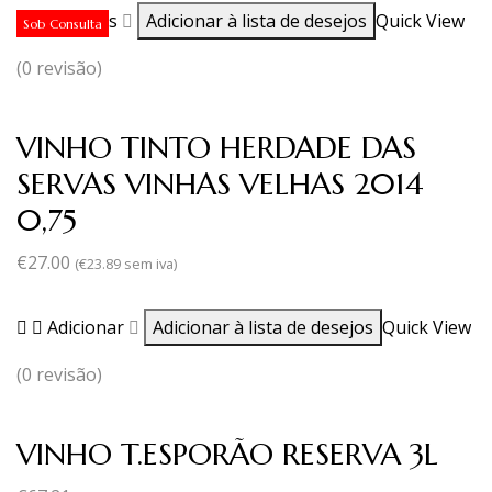
Ler mais
Adicionar à lista de desejos
Quick View
Sob Consulta
(0 revisão)
VINHO TINTO HERDADE DAS
SERVAS VINHAS VELHAS 2014
0,75
€
27.00
(
€
23.89
sem iva)
Adicionar
Adicionar à lista de desejos
Quick View
(0 revisão)
VINHO T.ESPORÃO RESERVA 3L