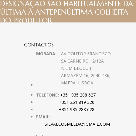
DESIGNAÇÃO SÃO HABITUALMENTE DA
ÚLTIMA À ANTEPENÚLTIMA COLHEITA
DO PRODUTOR
CONTACTOS
MORADA:
AV DOUTOR FRANCISCO
SÁ CARNEIRO 12/12A
N.E.M BLOCO I
ARMAZÉM 16, 2640-486,
MAFRA, LISBOA
TELEFONE:
+351 935 288 627
+351 261 819 320
+351 935 288 628
EMAIL:
SILVAECOSMELDA@GMAIL.COM