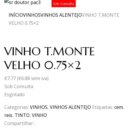
Sob Consulta
INÍCIO
VINHOS
VINHOS ALENTEJO
VINHO T.MONTE
VELHO 0.75×2
VINHO T.MONTE
VELHO 0.75×2
€
7.77
(
€
6.88
sem iva)
Sob Consulta
Esgotado
Categorias:
VINHOS
,
VINHOS ALENTEJO
Etiquetas:
cem
,
reis
,
TINTO
,
VINHO
Compartilhar :