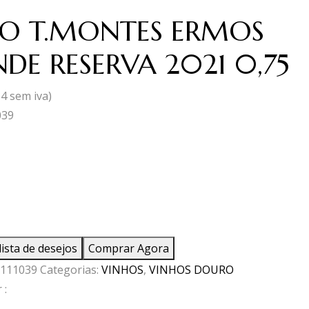
O T.MONTES ERMOS
DE RESERVA 2021 0,75
34
sem iva)
039
ade
lista de desejos
Comprar Agora
ES
111039
Categorias:
VINHOS
,
VINHOS DOURO
 :