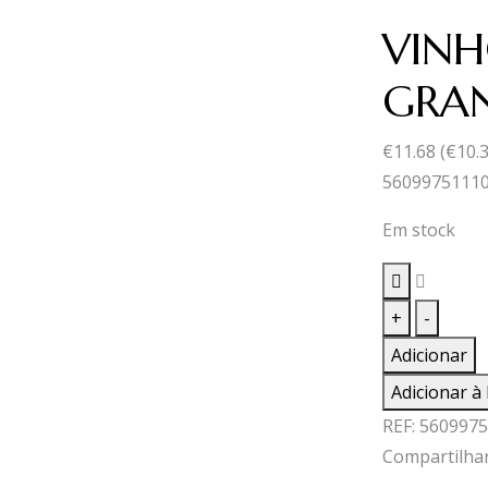
VINH
GRAN
€
11.68
(
€
10.
5609975111
Em stock
Quantid
+
-
de
Adicionar
VINHO
Adicionar à 
T.MONT
REF:
5609975
ERMOS
Compartilhar
GRANDE