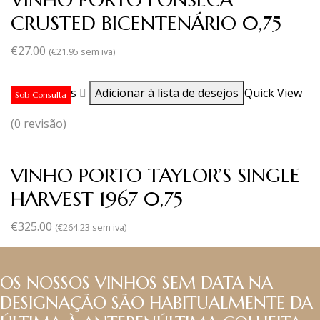
CRUSTED BICENTENÁRIO 0,75
€
27.00
(
€
21.95
sem iva)
Ler mais
Adicionar à lista de desejos
Quick View
Sob Consulta
(0 revisão)
VINHO PORTO TAYLOR’S SINGLE
HARVEST 1967 0,75
€
325.00
(
€
264.23
sem iva)
OS NOSSOS VINHOS SEM DATA NA
DESIGNAÇÃO SÃO HABITUALMENTE DA