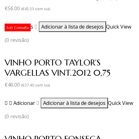
€
56.00
(
€
45.53
sem iva)
Ler mais
Adicionar à lista de desejos
Quick View
Sob Consulta
(0 revisão)
VINHO PORTO TAYLOR’S
VARGELLAS VINT.2012 0,75
€
46.00
(
€
37.40
sem iva)
Adicionar
Adicionar à lista de desejos
Quick View
(0 revisão)
VINHO PORTO FONSECA