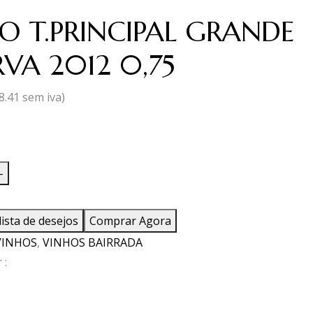
O T.PRINCIPAL GRANDE
RVA 2012 0,75
8.41
sem iva)
ade
-
lista de desejos
Comprar Agora
IPAL
VINHOS
,
VINHOS BAIRRADA
 :