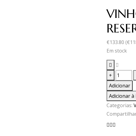
VINH
RESE
€
133.80
(
€
11
Em stock
Quantid
+
de
Adicionar
VINHO
Adicionar à 
T.PRINC
Categorias:
GRANDE
Compartilhar
RESERVA
2012
0,75