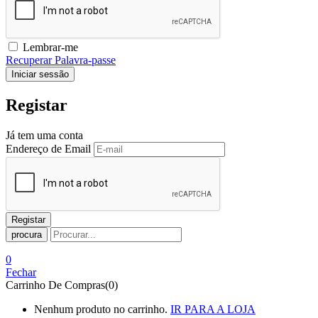
Lembrar-me
Recuperar Palavra-passe
Registar
Já tem uma conta
Endereço de Email
procura
0
Fechar
Carrinho De Compras(0)
Nenhum produto no carrinho.
IR PARA A LOJA