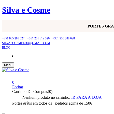
Silva e Cosme
PORTES GR
|
|
+351 935 288 627
+351 261 819 320
+351 935 288 628
SILVAECOSMELDA@GMAIL.COM
|
BLOG
Menu
0
Fechar
Carrinho De Compras(0)
Nenhum produto no carrinho.
IR PARA A LOJA
Portes grátis em todos os
pedidos acima de 150€