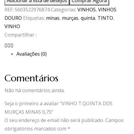
Adicionar à lista de desejos
Comprar Agora
T.QUINTA
REF:
5603522976874
Categorias:
VINHOS
,
VINHOS
DOS
DOURO
Etiquetas:
minas
,
murças
,
quinta
,
TINTO
,
MURÇAS
VINHO
MINAS
Compartilhar :
0,75
Avaliações (0)
Comentários
Não há comentários ainda.
Seja o primeiro a avaliar “VINHO T.QUINTA DOS
MURÇAS MINAS 0,75”
O seu endereço de email não será publicado.
Campos
obrigatórios marcados com
*