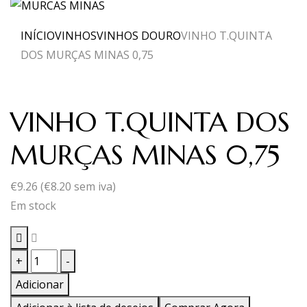
INÍCIO
VINHOS
VINHOS DOURO
VINHO T.QUINTA
DOS MURÇAS MINAS 0,75
VINHO T.QUINTA DOS
MURÇAS MINAS 0,75
€
9.26
(
€
8.20
sem iva)
Em stock
Quantidade
+
-
de
Adicionar
VINHO