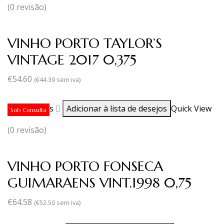
(0 revisão)
VINHO PORTO TAYLOR’S
VINTAGE 2017 0,375
€
54.60
(
€
44.39
sem iva)
Ler mais
Adicionar à lista de desejos
Quick View
Sob Consulta
(0 revisão)
VINHO PORTO FONSECA
GUIMARAENS VINT.1998 0,75
€
64.58
(
€
52.50
sem iva)