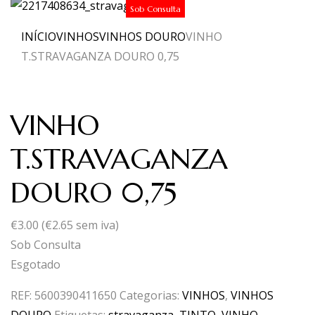
Sob Consulta
INÍCIO
VINHOS
VINHOS DOURO
VINHO
T.STRAVAGANZA DOURO 0,75
VINHO
T.STRAVAGANZA
DOURO 0,75
€
3.00
(
€
2.65
sem iva)
Sob Consulta
Esgotado
REF:
5600390411650
Categorias:
VINHOS
,
VINHOS