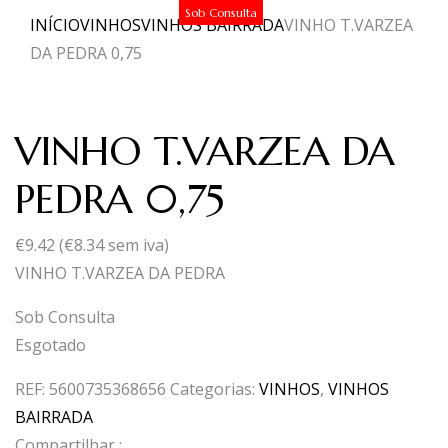
Sob Consulta
INÍCIO
VINHOS
VINHOS BAIRRADA
VINHO T.VARZEA
DA PEDRA 0,75
VINHO T.VARZEA DA
PEDRA 0,75
€
9.42
(
€
8.34
sem iva)
VINHO T.VARZEA DA PEDRA
Sob Consulta
Esgotado
REF:
5600735368656
Categorias:
VINHOS
,
VINHOS
BAIRRADA
Compartilhar :