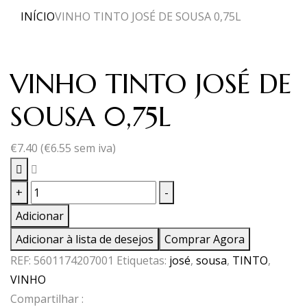
INÍCIO
VINHO TINTO JOSÉ DE SOUSA 0,75L
VINHO TINTO JOSÉ DE
SOUSA 0,75L
€
7.40
(
€
6.55
sem iva)
Quantidade
+
-
de
Adicionar
VINHO
Adicionar à lista de desejos
Comprar Agora
TINTO
REF:
5601174207001
Etiquetas:
josé
,
sousa
,
TINTO
,
JOSÉ
VINHO
DE
Compartilhar :
SOUSA