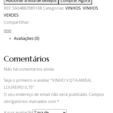
Adicionar à lista de desejos
Comprar Agora
V.QTA.AMEAL
REF:
5604882989108
Categorias:
VINHOS
,
VINHOS
LOUREIRO
VERDES
0,75
Compartilhar :
Avaliações (0)
Comentários
Não há comentários ainda.
Seja o primeiro a avaliar “VINHO V.QTA.AMEAL
LOUREIRO 0,75”
O seu endereço de email não será publicado.
Campos
obrigatórios marcados com
*
A sua avaliação