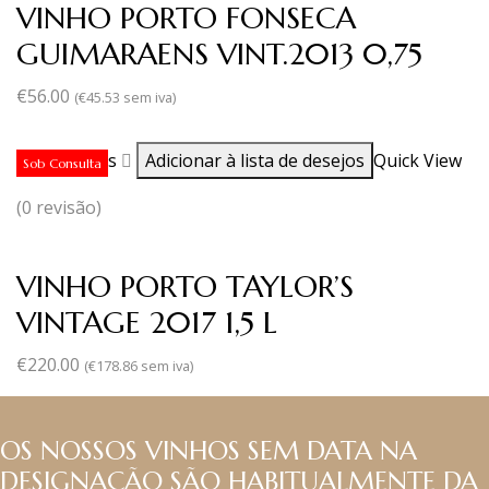
VINHO PORTO FONSECA
GUIMARAENS VINT.2013 0,75
€
56.00
(
€
45.53
sem iva)
Ler mais
Adicionar à lista de desejos
Quick View
Sob Consulta
(0 revisão)
VINHO PORTO TAYLOR’S
VINTAGE 2017 1,5 L
€
220.00
(
€
178.86
sem iva)
OS NOSSOS VINHOS SEM DATA NA
DESIGNAÇÃO SÃO HABITUALMENTE DA