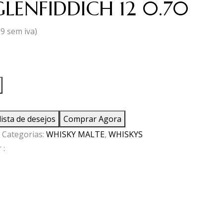
LENFIDDICH 12 0.70
99
sem iva)
ade
FIDDICH
lista de desejos
Comprar Agora
Categorias:
WHISKY MALTE
,
WHISKYS
 :