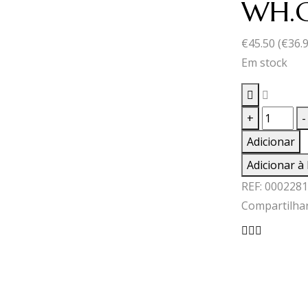
WH.G
€
45.50
(
€
36.
Em stock
Quantid
+
-
de
Adicionar
WH.GLEN
Adicionar à 
12
REF:
0002281
0.70
Compartilhar