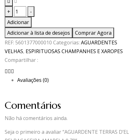
Quantidade
+
-
de
Adicionar
AGUARDENTE
Adicionar à lista de desejos
Comprar Agora
TERRAS
REF:
5601377000010
Categorias:
AGUARDENTES
D'EL
VELHAS
,
ESPIRITUOSAS CHAMPANHES E XAROPES
REI
Compartilhar :
BAGACEIRA
AMARELA
Avaliações (0)
0,70
Comentários
Não há comentários ainda.
Seja o primeiro a avaliar “AGUARDENTE TERRAS D’EL